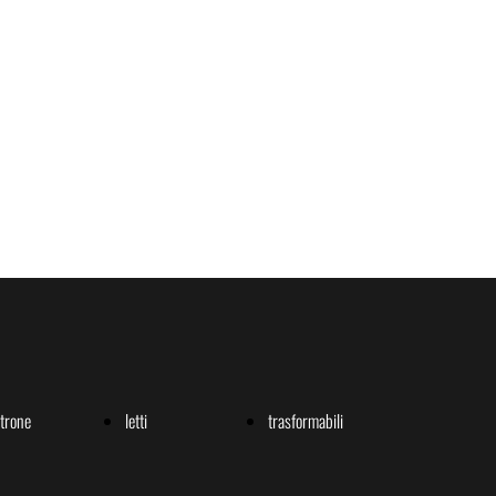
ltrone
letti
trasformabili