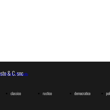
esto & C. snc
classico
rustico
democratico
po